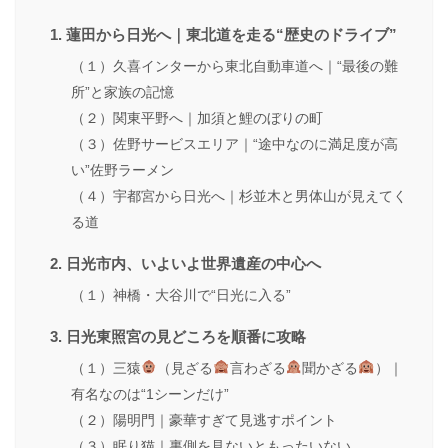
1. 蓮田から日光へ｜東北道を走る“歴史のドライブ”
（１）久喜インターから東北自動車道へ｜“最後の難
所”と家族の記憶
（２）関東平野へ｜加須と鯉のぼりの町
（３）佐野サービスエリア｜“途中なのに満足度が高
い”佐野ラーメン
（４）宇都宮から日光へ｜杉並木と男体山が見えてく
る道
2. 日光市内、いよいよ世界遺産の中心へ
（１）神橋・大谷川で“日光に入る”
3. 日光東照宮の見どころを順番に攻略
（１）三猿
（見ざる
言わざる
聞かざる
）｜
有名なのは“1シーンだけ”
（２）陽明門｜豪華すぎて見逃すポイント
（３）眠り猫｜裏側を見ないともったいない