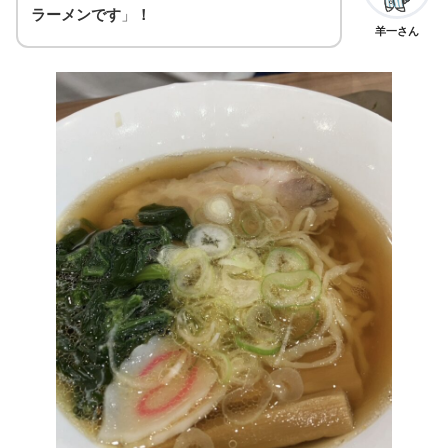
ラーメンです
」
！
羊一さん