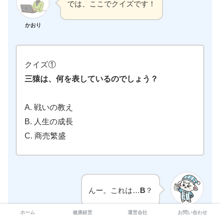
では、ここでクイズです！
かおり
クイズ①
三猿は、何を表しているのでしょう？
A. 戦いの教え
B. 人生の成長
C. 商売繁盛
んー。これは…
B
？
羊一さん
ホーム
健康経営
運営会社
お問い合わせ