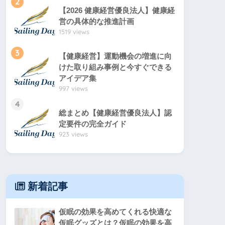
2
【2026 健康経営優良法人】健康経
営の具体的な推進計画
1519 views
3
【健康経営】運動機会の増進に向
けた取り組み事例と今すぐできる
アイデア集
997 views
4
総まとめ【健康経営優良法人】認
定要件の完全ガイド
923 views
新着記事
仮眠の効果を高めてくれる快適な
仮眠グッズとは？仮眠の効果を高