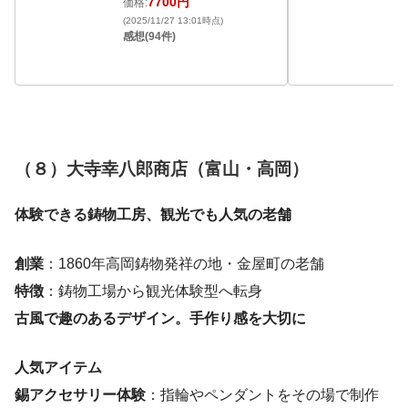
7700円
価格:
(2
感
(2025/11/27 13:01時点)
感想(94件)
（８）大寺幸八郎商店（富山・高岡）
体験できる鋳物工房、観光でも人気の老舗
創業
：1860年高岡鋳物発祥の地・金屋町の老舗
特徴
：鋳物工場から観光体験型へ転身
古風で趣のあるデザイン。手作り感を大切に
人気アイテム
錫アクセサリー体験
：指輪やペンダントをその場で制作