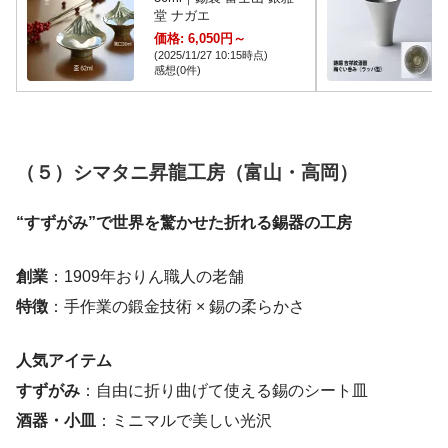
堂 ナガエ
価格: 6,050円～
(2025/11/27 10:15時点)
感想(0件)
（５）シマタニ昇龍工房（富山・高岡）
“すずがみ”で世界を驚かせた折れる錫器の工房
創業
：1909年おりん職人の老舗
特徴
：手作業の鍛金技術 × 錫の柔らかさ
人気アイテム
すずがみ
：自由に折り曲げて使える錫のシート皿
酒器・小皿
：ミニマルで美しい光沢