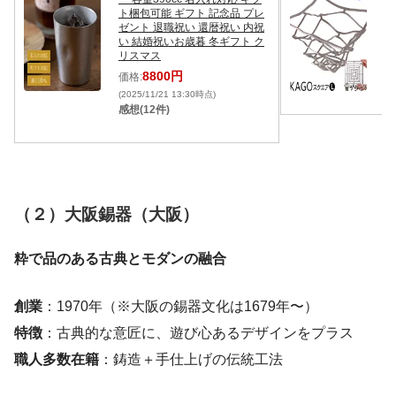
ト梱包可能 ギフト 記念品 プレ
記
ゼント 退職祝い 還暦祝い 内祝
日
い 結婚祝いお歳暮 冬ギフト ク
価
リスマス
(2
8800円
価格:
感
(2025/11/21 13:30時点)
感想(12件)
（２）大阪錫器（大阪）
粋で品のある古典とモダンの融合
創業
：1970年（※大阪の錫器文化は1679年〜）
特徴
：古典的な意匠に、遊び心あるデザインをプラス
職人多数在籍
：鋳造＋手仕上げの伝統工法