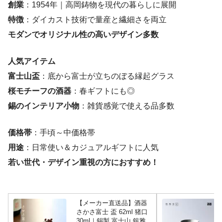
創業
：1954年｜高岡鋳物を現代の暮らしに展開
特徴
：ダイカスト技術で量産と繊細さを両立
モダンでオリジナル性の高いデザイン多数
人気アイテム
富士山盃
：底から富士が立ちのぼる縁起グラス
桜モチーフの酒器
：春ギフトにも◎
錫のインテリア小物
：雑貨感覚で使える品多数
価格帯
：手頃～中価格帯
用途
：日常使い＆カジュアルギフトに人気
若い世代・デザイン重視の方におすすめ！
【メーカー直送品】酒器
さかさ富士 盃 62ml 猪口
30ml｜錫製 富士山 銀雅