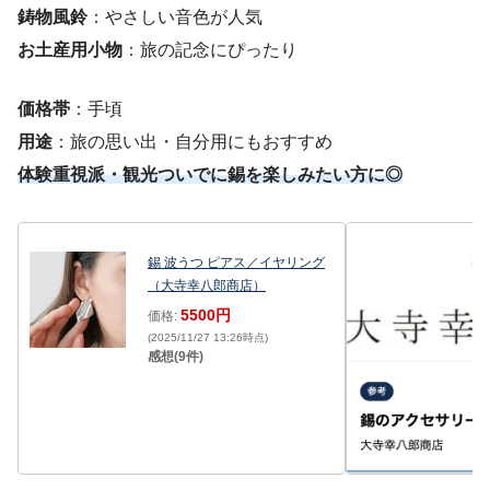
鋳物風鈴
：やさしい音色が人気
お土産用小物
：旅の記念にぴったり
価格帯
：手頃
用途
：旅の思い出・自分用にもおすすめ
体験重視派・観光ついでに錫を楽しみたい方に◎
錫 波うつ ピアス／イヤリング
（大寺幸八郎商店）
5500円
価格:
(2025/11/27 13:26時点)
感想(9件)