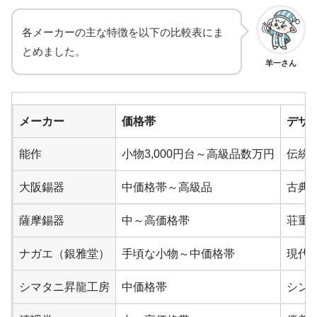
各メーカーの主な特徴を以下の比較表にま
とめました。
羊一さん
メーカー
価格帯
デザ
能作
小物3,000円台～高級品数万円
伝統
大阪錫器
中価格帯～高級品
古典
薩摩錫器
中～高価格帯
荘重
ナガエ（銀雅堂）
手頃な小物～中価格帯
現代
シマタニ昇龍工房
中価格帯
シン