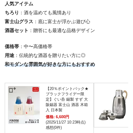
人気アイテム
ちろり
：酒を温めても風情あり
富士山グラス
：底に富士が浮かぶ遊び心
酒器セット
：贈答にも最適な品格デザイン
価格帯
：中〜高価格帯
用途
：伝統的な酒器を贈りたい方に◎
和モダンな雰囲気が好きな方にもおすすめ
【20％ポイントバック★
ブラックフライデー限
定】ぐい呑 錫製 すず 大
阪錫器 富士山 酒器 木箱
入 日本製
価格: 6,600円
(2025/11/27 10:23時点)
感想(0件)