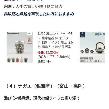
用途
：人生の節目や贈り物に最適
高級感と縁起を重視したい方におすすめ
11/20-26エントリーでP5
倍 薩摩錫器 錫 切子グラ
ス 120ml イブシ加工 全5
色 桐箱入り 岩切美巧堂
価格: 13,200円
(2025/11/27 10:30時点)
感想(0件)
（４）ナガエ（銀雅堂）（富山・高岡）
遊び心×美意識、現代の錫ライフに寄り添う