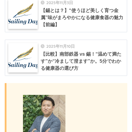
2025年11月3日
【錫とは？】“使うほど美しく育つ金
属”味がまろやかになる健康食器の魅力
【前編】
2025年11月10日
【比較】南部鉄器 vs 錫！“温めて満た
す”か“冷まして澄ます”か。5分でわか
る健康器の選び方