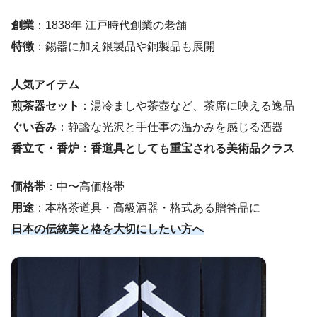
創業
：1838年 江戸時代創業の老舗
特徴
：錫器に加え銀製品や銅製品も展開
人気アイテム
煎茶器セット
：湯冷ましや茶壺など、茶席に映える逸品
ぐい呑み
：静謐な光沢と手仕事の温かみを感じる酒器
香立て・香炉：香道具としても重宝される美術品クラス
価格帯
：中〜高価格帯
用途
：本格茶道具・高級酒器・格式ある贈答品に
日本の伝統美と格を大切にしたい方へ