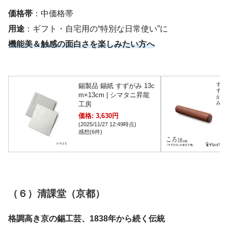
価格帯
：中価格帯
用途
：ギフト・自宅用の“特別な日常使い”に
機能美＆触感の面白さを楽しみたい方へ
錫製品 錫紙 すずがみ 13c
m×13cm | シマタニ昇龍
工房
価格: 3,630円
(2025/11/27 12:49時点)
感想(6件)
（６）清課堂（京都）
格調高き京の錫工芸、1838年から続く伝統