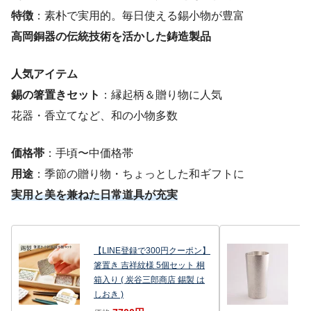
特徴
：素朴で実用的。毎日使える錫小物が豊富
高岡銅器の伝統技術を活かした鋳造製品
人気アイテム
錫の箸置きセット
：縁起柄＆贈り物に人気
花器・香立てなど、和の小物多数
価格帯
：手頃〜中価格帯
用途
：季節の贈り物・ちょっとした和ギフトに
実用と美を兼ねた日常道具が充実
【LINE登録で300円クーポン】
【
箸置き 吉祥紋様 5個セット 桐
ラ
箱入り ( 炭谷三郎商店 錫製 は
三
しおき )
価