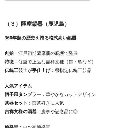
（３）薩摩錫器（鹿児島）
360年超の歴史を誇る格式高い錫器
創始
：江戸初期薩摩藩の庇護で発展
特徴
：荘重で上品な吉祥文様（鶴・亀など）
伝統工芸士が手仕上げ
：県指定伝統工芸品
人気アイテム
切子風タンブラー
：華やかなカットデザイン
茶器セット
：煎茶好きに人気
吉祥文様の酒器
：慶事や記念品に◎
価格帯
：中〜高価格帯