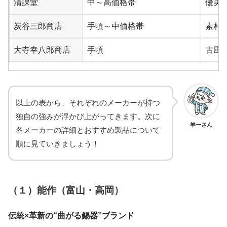
清課堂
中～高価格帯
優美
炭谷三郎商店
手頃～中価格帯
素朴
大寺幸八郎商店
手頃
古風
以上の表から、それぞれのメーカーが持つ
独自の強みが浮かび上がってきます。次に
羊一さん
各メーカーの詳細とおすすめ製品について
順に見ていきましょう！
（１）能作（富山・高岡）
伝統×革新の“曲がる錫器”ブランド