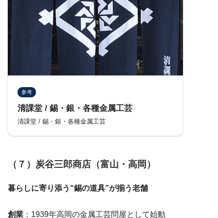
参考
清課堂 / 錫・銀・各種金属工芸
清課堂 / 錫・銀・各種金属工芸
（７）炭谷三郎商店（富山・高岡）
暮らしに寄り添う“錫の道具”が揃う老舗
創業
：1939年高岡の金属工芸問屋として始動