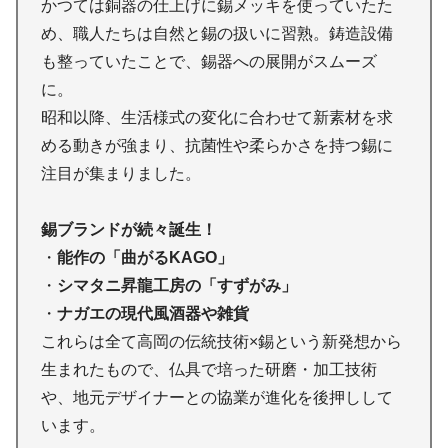
かつては銅器の仕上げに錫メッキを使っていたた
め、職人たちは自然と錫の扱いに習熟。鋳造設備
も整っていたことで、錫器への展開がスムーズ
に。
昭和以降、生活様式の変化に合わせて新素材を求
める動きが強まり、抗菌性や柔らかさを持つ錫に
注目が集まりました。
錫ブランドが続々誕生！
・
能作の「曲がるKAGO」
・
シマタニ昇龍工房の「すずがみ」
・
ナガエの現代風酒器や雑貨
これらは全て高岡の伝統技術×錫という新発想から
生まれたもので、仏具で培った研磨・加工技術
や、地元デザイナーとの協業が進化を後押しして
います。