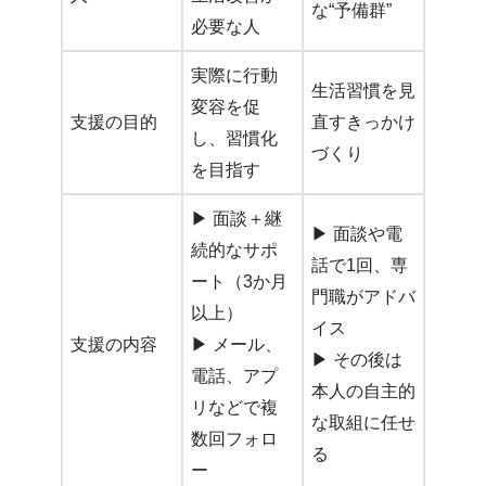
な“予備群”
必要な人
実際に行動
生活習慣を見
変容を促
支援の目的
直すきっかけ
し、習慣化
づくり
を目指す
▶︎ 面談＋継
▶︎ 面談や電
続的なサポ
話で1回、専
ート（3か月
門職がアドバ
以上）
イス
支援の内容
▶︎ メール、
▶︎ その後は
電話、アプ
本人の自主的
リなどで複
な取組に任せ
数回フォロ
る
ー