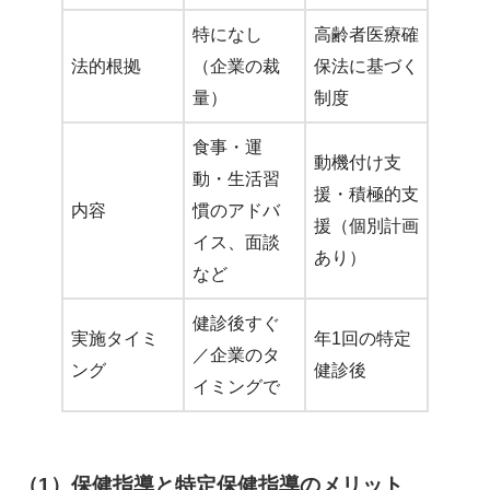
特になし
高齢者医療確
法的根拠
（企業の裁
保法に基づく
量）
制度
食事・運
動機付け支
動・生活習
援・積極的支
内容
慣のアドバ
援（個別計画
イス、面談
あり）
など
健診後すぐ
実施タイミ
年1回の特定
／企業のタ
ング
健診後
イミングで
（1）保健指導と特定保健指導のメリット