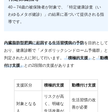
40～74歳の被保険者が対象で、「特定健康診査（い
わゆるメタボ健診）」の結果に基づいて提供される指
導です。
内臓脂肪型肥満に起因する生活習慣病の予防
を目的として
おり、健康診断で「メタボリックシンドローム予備群」と
判定された人に対して行います。
「
積極的支援
」
と
「
動機
付け支援
」
との2段階の支援があります
支援区分
積極的支援
動機付け支援
リスクが高
生活習慣の改
対象となる
く、明確な
善が必要
人
生活改善が