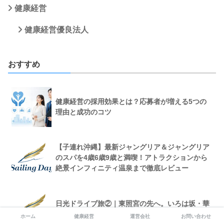
健康経営
健康経営優良法人
おすすめ
健康経営の採用効果とは？応募者が増える5つの
理由と成功のコツ
【子連れ沖縄】最新ジャングリア＆ジャングリア
のスパを4歳6歳9歳と満喫！アトラクションから
絶景インフィニティ温泉まで徹底レビュー
日光ドライブ旅②｜東照宮の先へ。いろは坂・華
厳の滝・中禅寺湖を巡る絶景ルート
ホーム
健康経営
運営会社
お問い合わせ