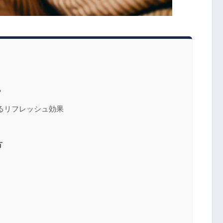
？
るリフレッシュ効果
方