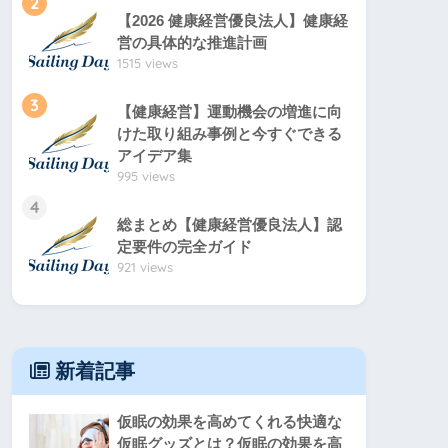
2
【2026 健康経営優良法人】健康経
営の具体的な推進計画
1515 views
3
【健康経営】運動機会の増進に向
けた取り組み事例と今すぐできる
アイデア集
995 views
4
総まとめ【健康経営優良法人】認
定要件の完全ガイド
921 views
新着記事
仮眠の効果を高めてくれる快適な
仮眠グッズとは？仮眠の効果を高